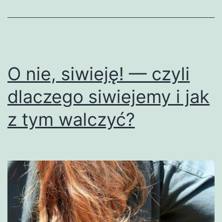
O nie, siwieję! — czyli
dlaczego siwiejemy i jak
z tym walczyć?