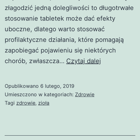
złagodzić jedną dolegliwości to długotrwałe
stosowanie tabletek może dać efekty
uboczne, dlatego warto stosować
profilaktyczne działania, które pomagają
zapobiegać pojawieniu się niektórych
Tajemnicza
chorób, zwłaszcza…
Czytaj dalej
roślina
o
Opublikowano
6 lutego, 2019
szerokim
Umieszczono w kategoriach:
Zdrowie
spektrum
Tagi
zdrowie
,
zioła
działania