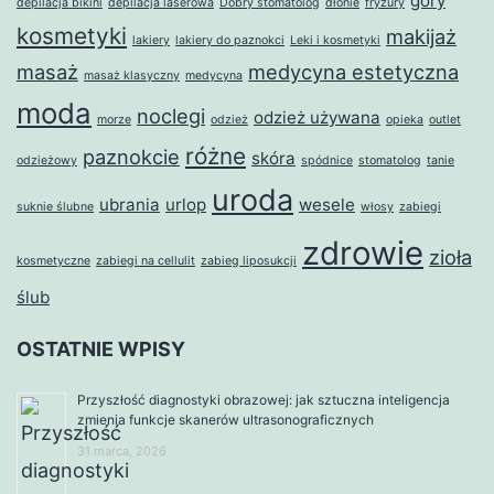
góry
depilacja bikini
depilacja laserowa
Dobry stomatolog
dłonie
fryzury
kosmetyki
makijaż
lakiery
lakiery do paznokci
Leki i kosmetyki
masaż
medycyna estetyczna
masaż klasyczny
medycyna
moda
noclegi
odzież używana
morze
odzież
opieka
outlet
różne
paznokcie
skóra
odzieżowy
spódnice
stomatolog
tanie
uroda
ubrania
urlop
wesele
suknie ślubne
włosy
zabiegi
zdrowie
zioła
kosmetyczne
zabiegi na cellulit
zabieg liposukcji
ślub
OSTATNIE WPISY
Przyszłość diagnostyki obrazowej: jak sztuczna inteligencja
zmienia funkcje skanerów ultrasonograficznych
31 marca, 2026