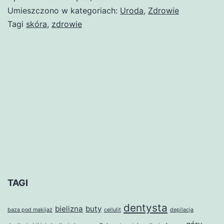
Umieszczono w kategoriach:
Uroda
,
Zdrowie
Tagi
skóra
,
zdrowie
TAGI
dentysta
bielizna
buty
baza pod makijaż
cellulit
depilacja