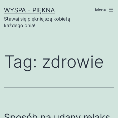
Przejdź
WYSPA - PIĘKNA
Menu
do
Stawaj się piękniejszą kobietą
treści
każdego dnia!
Tag:
zdrowie
Sposób na udany relaks