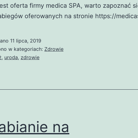
jest oferta firmy medica SPA, warto zapoznać si
abiegów oferowanych na stronie https://medicas
wano
11 lipca, 2019
no w kategoriach:
Zdrowie
ż
,
uroda
,
zdrowie
abianie na