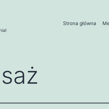
Strona główna
Me
nia!
saż