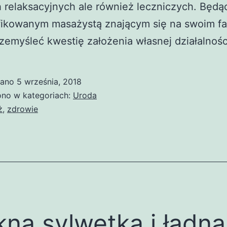
 relaksacyjnych ale również leczniczych. Będą
fikowanym masażystą znającym się na swoim f
zemyśleć kwestię założenia własnej działalnośc
wano
5 września, 2018
no w kategoriach:
Uroda
ż
,
zdrowie
kna sylwetka i ładna