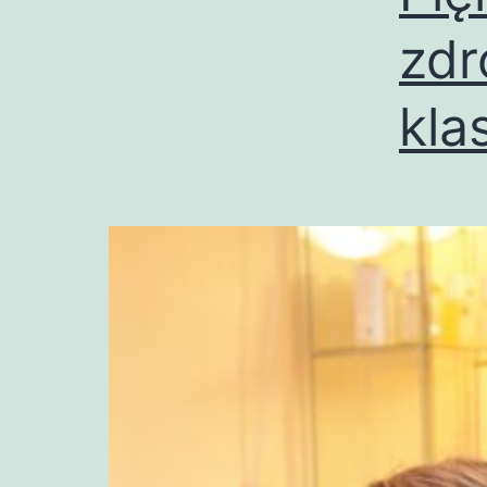
zdr
kla