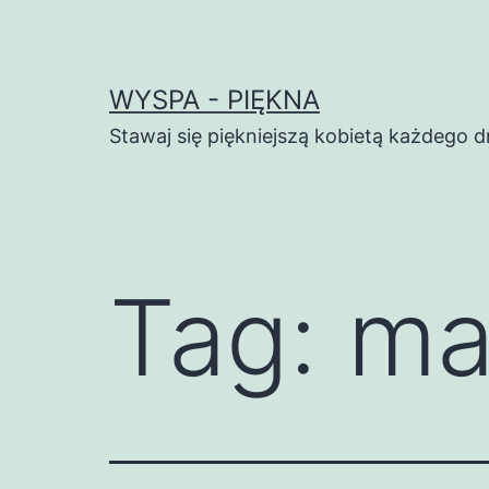
Przejdź
do
treści
WYSPA - PIĘKNA
Stawaj się piękniejszą kobietą każdego d
Tag:
ma