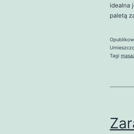
idealna 
paletą z
Opubliko
Umieszczo
Tagi
masa
Zar