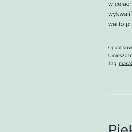
w celach
wykwali
warto pr
Opubliko
Umieszczo
Tagi
masa
Pię