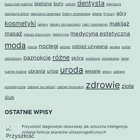
dentysta
bielizna
buty
baza pod makijaż
cellulit
depilacja
góry
depilacja bikini
depilacja laserowa
Dobry stomatolog
dłonie
fryzury
kosmetyki
makijaż
lakiery
lakiery do paznokci
Leki i kosmetyki
masaż
medycyna estetyczna
masaż klasyczny
medycyna
moda
noclegi
odzież używana
morze
odzież
opieka
outlet
różne
paznokcie
skóra
odzieżowy
spódnice
stomatolog
tanie
uroda
ubrania
urlop
wesele
suknie ślubne
włosy
zabiegi
zdrowie
zioła
kosmetyczne
zabiegi na cellulit
zabieg liposukcji
ślub
OSTATNIE WPISY
Przyszłość diagnostyki obrazowej: jak sztuczna inteligencja
zmienia funkcje skanerów ultrasonograficznych