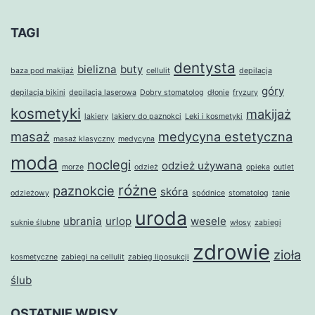
TAGI
dentysta
bielizna
buty
baza pod makijaż
cellulit
depilacja
góry
depilacja bikini
depilacja laserowa
Dobry stomatolog
dłonie
fryzury
kosmetyki
makijaż
lakiery
lakiery do paznokci
Leki i kosmetyki
masaż
medycyna estetyczna
masaż klasyczny
medycyna
moda
noclegi
odzież używana
morze
odzież
opieka
outlet
różne
paznokcie
skóra
odzieżowy
spódnice
stomatolog
tanie
uroda
ubrania
urlop
wesele
suknie ślubne
włosy
zabiegi
zdrowie
zioła
kosmetyczne
zabiegi na cellulit
zabieg liposukcji
ślub
OSTATNIE WPISY