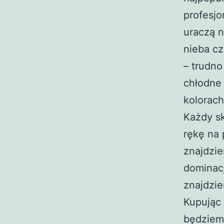
profesjo
uraczą n
nieba c
– trudno
chłodne 
kolorach
Każdy sk
rękę na 
znajdzie
dominacj
znajdzie
Kupując
będziem