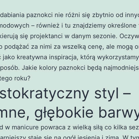
dabiania paznokci nie różni się zbytnio od inny
odowych – również i tu znajdziemy określone 
kierują się projektanci w danym sezonie. Oczyw
o podążać za nimi za wszelką cenę, ale mogą 
 jako kreatywna inspiracja, którą wykorzystamy
posób. Jakie kolory paznokci będą najmodniej
 tego roku?
stokratyczny styl –
mne, głębokie barw
d w manicure powraca z wielką siłą co kilka se
arniejszy staje się na ogół jesienią i zimą. W ty