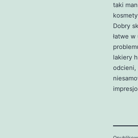
taki man
kosmety
Dobry sk
łatwe w 
problem
lakiery 
odcieni
niesamow
impresjo
Opubliko