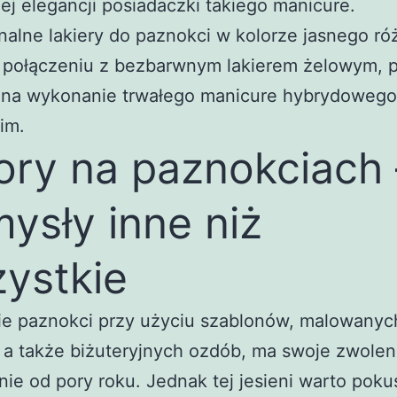
ej elegancji posiadaczki takiego manicure.
nalne lakiery do paznokci w kolorze jasnego ró
 w połączeniu z bezbarwnym lakierem żelowym, 
 na wykonanie trwałego manicure hybrydowego
im.
ry na paznokciach 
ysły inne niż
ystkie
ie paznokci przy użyciu szablonów, malowanyc
a także biżuteryjnych ozdób, ma swoje zwolen
nie od pory roku. Jednak tej jesieni warto pokus