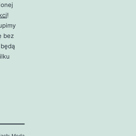
ionej
kci
!
kupimy
ę bez
 będą
ilku
iach:
Moda