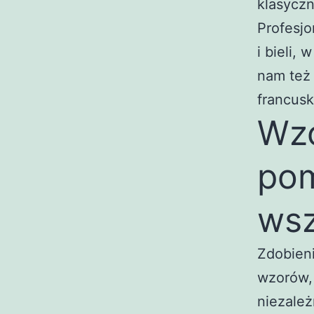
klasyczn
Profesjo
i bieli,
nam też
francusk
Wzo
pom
wsz
Zdobien
wzorów, 
niezależ