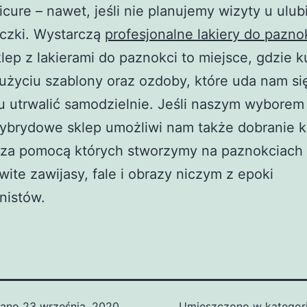
icure – nawet, jeśli nie planujemy wizyty u ulub
czki. Wystarczą
profesjonalne lakiery do pazno
lep z lakierami do paznokci to miejsce, gdzie 
użyciu szablony oraz ozdoby, które uda nam si
u utrwalić samodzielnie. Jeśli naszym wyborem
hybrydowe sklep umożliwi nam także dobranie k
, za pomocą których stworzymy na paznokciach
ite zawijasy, fale i obrazy niczym z epoki
nistów.
wano
23 września, 2020
Umieszczono w kategor