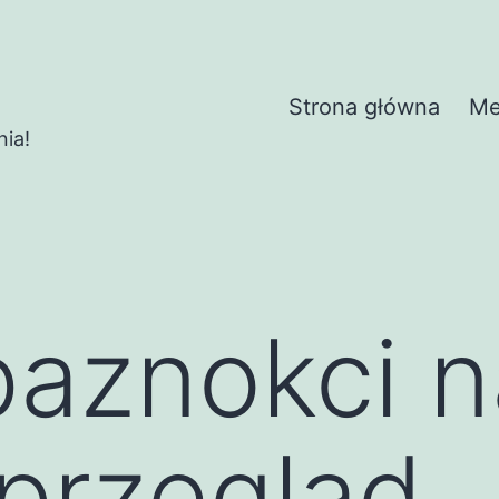
Strona główna
Me
nia!
paznokci n
przegląd