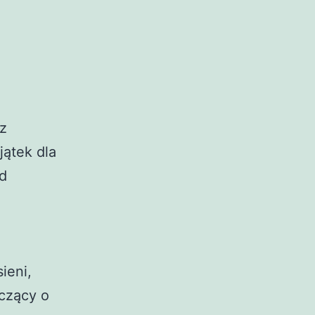
 z
jątek dla
ód
ieni,
dczący o