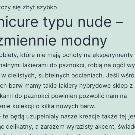
zczy się zbyt szybko.
icure typu nude –
zmiennie modny
biety, które nie mają ochoty na eksperymenty
nalnymi lakierami do paznokci, robią na ogół wy
 w cielistych, subtelnych odcieniach. Jeśli wśr
ch barw mamy takie lakiery hybrydowe sklep z
kami do paznokci powinien pozwolić nam na
nie kolekcji o kilka nowych barw.
 te będą uzupełniały nasze kreacje także tej jes
c delikatny, a zarazem wyrazisty akcent, świa