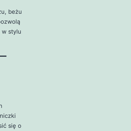
żu, beżu
pozwolą
 w stylu
–
h
niczki
ić się o