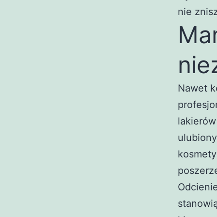
nie znis
Man
nie
Nawet ko
profesjo
lakierów
ulubiony
kosmety
poszerze
Odcienie
stanowią