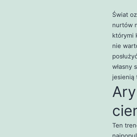
Świat oz
nurtów m
którymi 
nie wart
posłużyć
własny s
jesienią
Ary
cie
Ten tren
najpopul