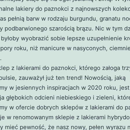
nalne lakiery do paznokci z najnowszych kolekc
as pełnią barw w rodzaju burgundu, granatu n
zy podbarwionego szarością brązu. Nic w tym 
 byłoby wyobrazić sobie lepsze uzupełnienie kr
pory roku, niż manicure w nasyconych, ciemni
.
lep z lakierami do paznokci, którego załoga tr
pulsie, zauważył już ten trend! Nowością, jaką
my w jesiennych inspiracjach w 2020 roku, jest
a głębokich odcieni niebieskiego i zieleni, któr
my w ofercie dobrych sklepów z lakierami do p
 je w renomowanym sklepie z lakierami hybryd
y mieć pewność, że nasz nowy, pełen wyrazu 