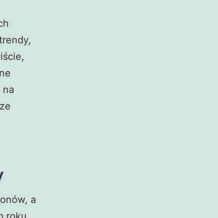
ch
trendy,
iście,
one
 na
sze
y
zonów, a
m roku