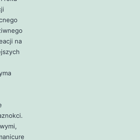
ji
ocnego
dziwnego
eacji na
ejszych
zyma
e
aznokci.
owymi,
manicure