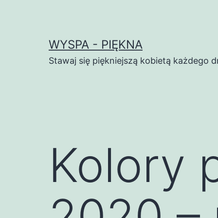
Przejdź
do
treści
WYSPA - PIĘKNA
Stawaj się piękniejszą kobietą każdego d
Kolory 
2020 – 