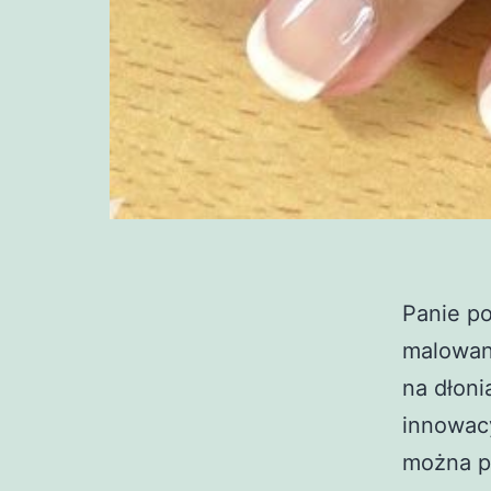
Panie po
malowani
na dłoni
innowacy
można p