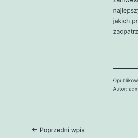
najlepsz
jakich p
zaopatrz
Opubliko
Autor:
adm
Nawigacja
Poprzedni wpis