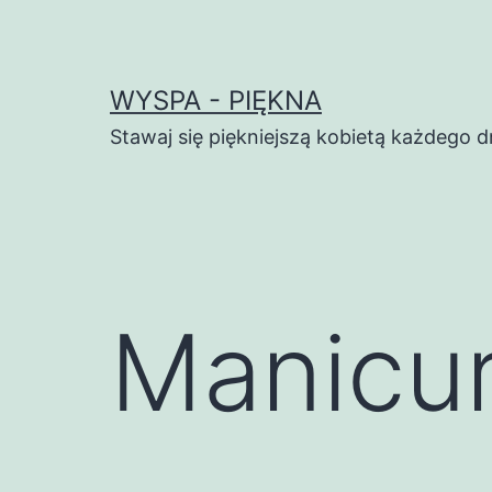
Przejdź
do
treści
WYSPA - PIĘKNA
Stawaj się piękniejszą kobietą każdego d
Manicu