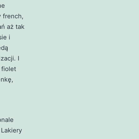
ne
 french,
ń aż tak
ie i
ędą
acji. I
fiolet
enkę,
onale
 Lakiery