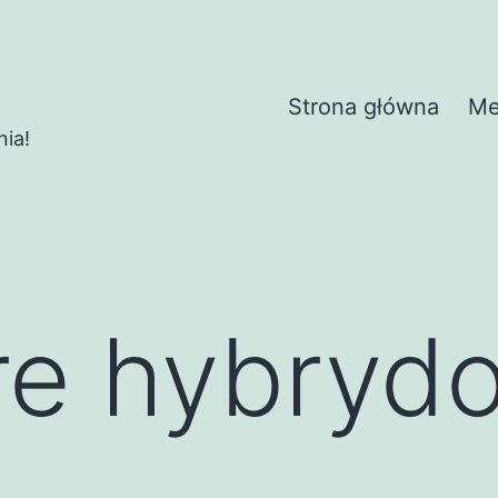
Strona główna
Me
nia!
re hybryd