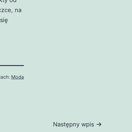
czce, na
się
iach:
Moda
Następny wpis