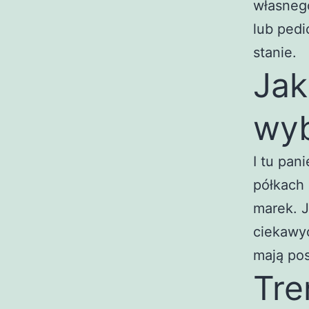
własneg
lub ped
stanie.
Jak
wy
I tu pan
półkach
marek. J
ciekawyc
mają pos
Tr