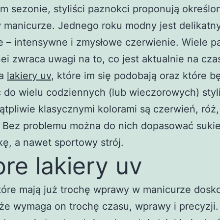
 sezonie, styliści paznokci proponują określo
 manicurze. Jednego roku modny jest delikatny
 – intensywne i zmysłowe czerwienie. Wiele pa
ei zwraca uwagi na to, co jest aktualnie na czas
na
lakiery uv
, które im się podobają oraz które b
do wielu codziennych (lub wieczorowych) styliz
ątpliwie klasycznymi kolorami są czerwień, róż, 
. Bez problemu można do nich dopasować suki
ę, a nawet sportowy strój.
re lakiery uv
tóre mają już trochę wprawy w manicurze dosk
że wymaga on trochę czasu, wprawy i precyzji.