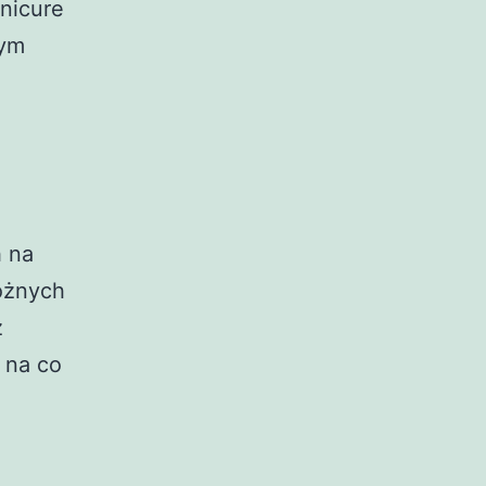
nicure
nym
h na
óżnych
z
 na co