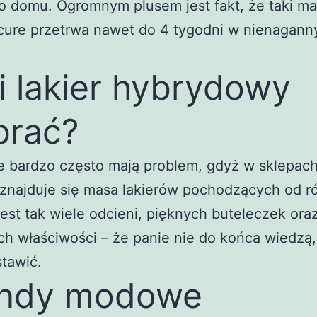
o domu. Ogromnym plusem jest fakt, że taki ma
icure przetrwa nawet do 4 tygodni w nienagan
i lakier hybrydowy
brać?
ie bardzo często mają problem, gdyż w sklepac
 znajduje się masa lakierów pochodzących od r
est tak wiele odcieni, pięknych buteleczek ora
h właściwości – że panie nie do końca wiedzą,
tawić.
endy modowe