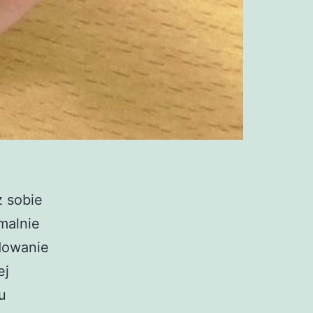
ż sobie
malnie
ydowanie
ej
u