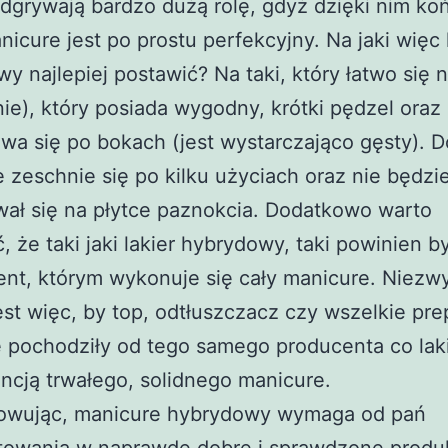
dgrywają bardzo dużą rolę, gdyż dzięki nim k
nicure jest po prostu perfekcyjny. Na jaki więc 
y najlepiej postawić? Na taki, który łatwo się n
nie), który posiada wygodny, krótki pędzel oraz 
ewa się po bokach (jest wystarczająco gęsty). 
ie zeschnie się po kilku użyciach oraz nie będzi
wał się na płytce paznokcia. Dodatkowo warto
, że taki jaki lakier hybrydowy, taki powinien b
nt, którym wykonuje się cały manicure. Niezw
st więc, by top, odtłuszczacz czy wszelkie pre
pochodziły od tego samego producenta co laki
ncją trwałego, solidnego manicure.
wując, manicure hybrydowy wymaga od pań
towania w naprawdę dobre i sprawdzone produ