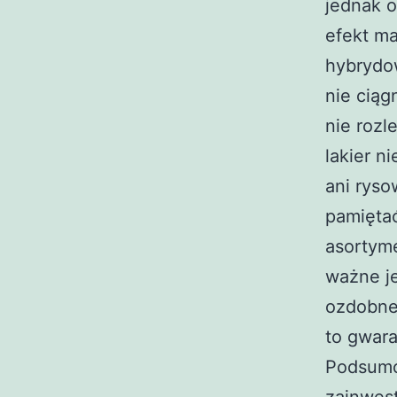
jednak o
efekt ma
hybrydow
nie ciąg
nie rozl
lakier n
ani ryso
pamiętać
asortyme
ważne je
ozdobne 
to gwara
Podsumo
zainwes