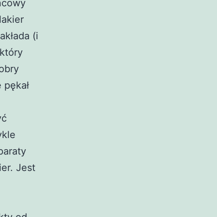
ońcowy
lakier
akłada (i
który
Dobry
e pękał
yć
ykle
paraty
er. Jest
kty od