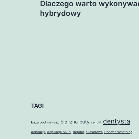
Dlaczego warto wykonywa
wpisu
hybrydowy
TAGI
dentysta
bielizna
buty
baza pod makijaż
cellulit
depilacja
depilacja bikini
depilacja laserowa
Dobry stomatolog