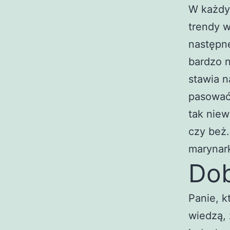
W każdym
trendy w
następne
bardzo n
stawia 
pasować 
tak niew
czy beż
marynark
Dob
Panie, k
wiedzą, 