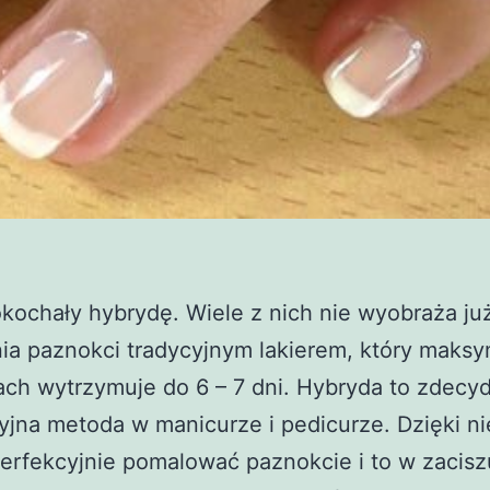
kochały hybrydę. Wiele z nich nie wyobraża ju
a paznokci tradycyjnym lakierem, który maksy
ach wytrzymuje do 6 – 7 dni. Hybryda to zdec
jna metoda w manicurze i pedicurze. Dzięki ni
erfekcyjnie pomalować paznokcie i to w zacisz