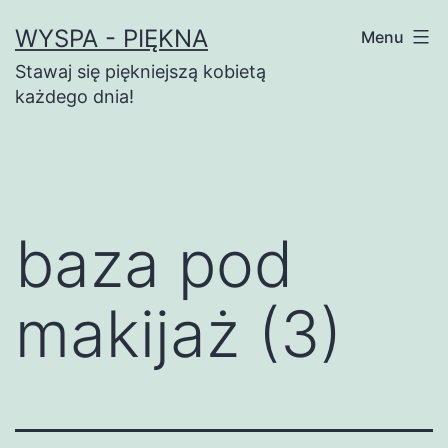
Przejdź
WYSPA - PIĘKNA
Menu
do
Stawaj się piękniejszą kobietą
treści
każdego dnia!
baza pod
makijaż (3)