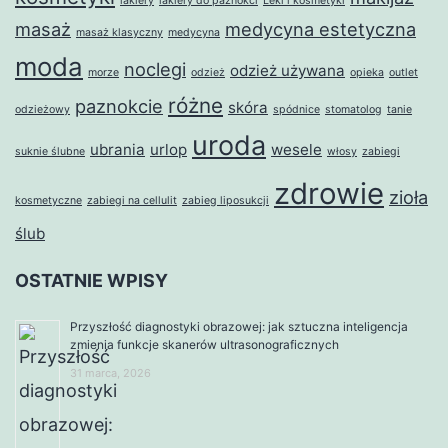
lakiery
lakiery do paznokci
Leki i kosmetyki
masaż
medycyna estetyczna
masaż klasyczny
medycyna
moda
noclegi
odzież używana
morze
odzież
opieka
outlet
różne
paznokcie
skóra
odzieżowy
spódnice
stomatolog
tanie
uroda
ubrania
urlop
wesele
suknie ślubne
włosy
zabiegi
zdrowie
zioła
kosmetyczne
zabiegi na cellulit
zabieg liposukcji
ślub
OSTATNIE WPISY
Przyszłość diagnostyki obrazowej: jak sztuczna inteligencja
zmienia funkcje skanerów ultrasonograficznych
31 marca, 2026