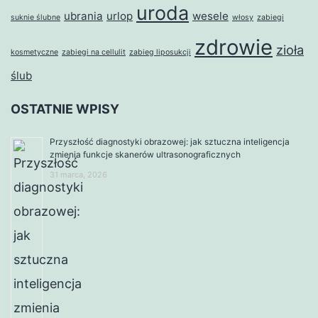
uroda
ubrania
urlop
wesele
suknie ślubne
włosy
zabiegi
zdrowie
zioła
kosmetyczne
zabiegi na cellulit
zabieg liposukcji
ślub
OSTATNIE WPISY
Przyszłość diagnostyki obrazowej: jak sztuczna inteligencja
zmienia funkcje skanerów ultrasonograficznych
31 marca, 2026