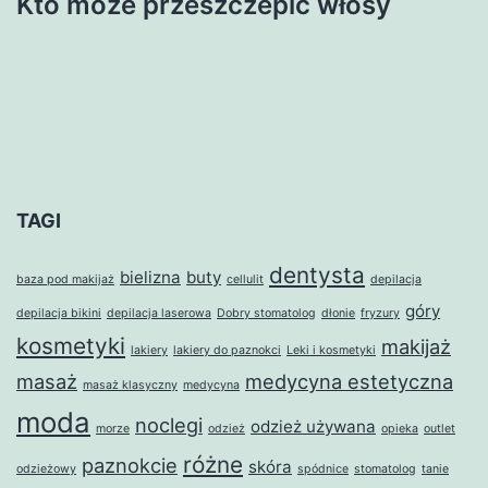
Kto może przeszczepić włosy
TAGI
dentysta
bielizna
buty
baza pod makijaż
cellulit
depilacja
góry
depilacja bikini
depilacja laserowa
Dobry stomatolog
dłonie
fryzury
kosmetyki
makijaż
lakiery
lakiery do paznokci
Leki i kosmetyki
masaż
medycyna estetyczna
masaż klasyczny
medycyna
moda
noclegi
odzież używana
morze
odzież
opieka
outlet
różne
paznokcie
skóra
odzieżowy
spódnice
stomatolog
tanie