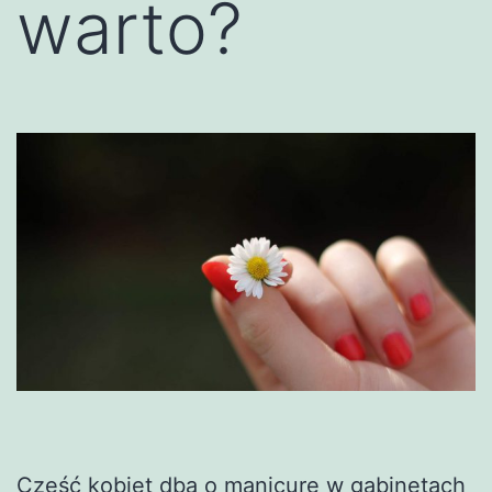
warto?
Część kobiet dba o manicure w gabinetach