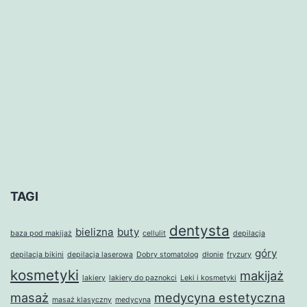
rozmiar
TAGI
dentysta
bielizna
buty
baza pod makijaż
cellulit
depilacja
góry
depilacja bikini
depilacja laserowa
Dobry stomatolog
dłonie
fryzury
kosmetyki
makijaż
lakiery
lakiery do paznokci
Leki i kosmetyki
masaż
medycyna estetyczna
masaż klasyczny
medycyna