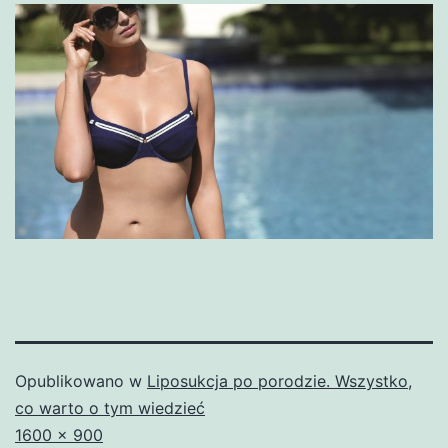
Opublikowano w
Liposukcja po porodzie. Wszystko,
co warto o tym wiedzieć
Pełny
1600 × 900