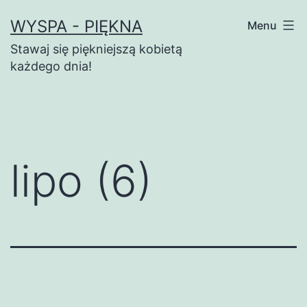
Przejdź
WYSPA - PIĘKNA
Menu
do
Stawaj się piękniejszą kobietą
treści
każdego dnia!
lipo (6)