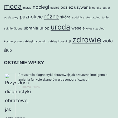
moda
noclegi
odzież używana
morze
odzież
opieka
outlet
różne
paznokcie
skóra
odzieżowy
spódnice
stomatolog
tanie
uroda
ubrania
urlop
wesele
suknie ślubne
włosy
zabiegi
zdrowie
zioła
kosmetyczne
zabiegi na cellulit
zabieg liposukcji
ślub
OSTATNIE WPISY
Przyszłość diagnostyki obrazowej: jak sztuczna inteligencja
zmienia funkcje skanerów ultrasonograficznych
31 marca, 2026