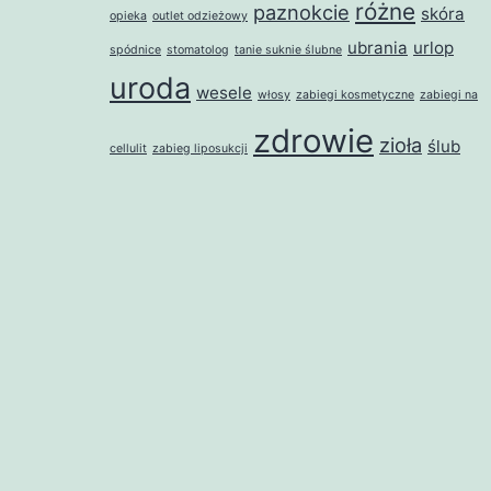
różne
paznokcie
skóra
opieka
outlet odzieżowy
ubrania
urlop
spódnice
stomatolog
tanie suknie ślubne
uroda
wesele
włosy
zabiegi kosmetyczne
zabiegi na
zdrowie
zioła
ślub
cellulit
zabieg liposukcji