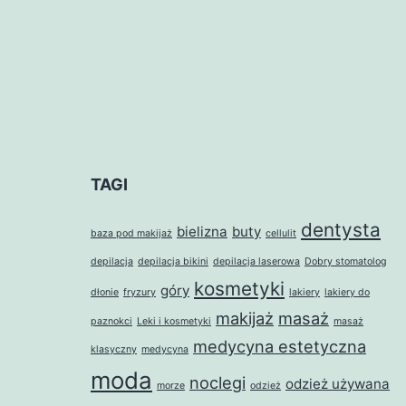
TAGI
dentysta
bielizna
buty
baza pod makijaż
cellulit
depilacja
depilacja bikini
depilacja laserowa
Dobry stomatolog
kosmetyki
góry
dłonie
fryzury
lakiery
lakiery do
makijaż
masaż
paznokci
Leki i kosmetyki
masaż
medycyna estetyczna
klasyczny
medycyna
moda
noclegi
odzież używana
morze
odzież