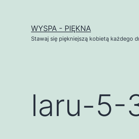
Przejdź
do
treści
WYSPA - PIĘKNA
Stawaj się piękniejszą kobietą każdego d
laru-5-