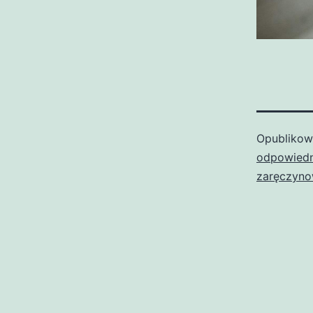
Opubliko
odpowiedn
zaręczyn