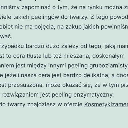
inniśmy zapominać o tym, że na rynku można z
iele takich peelingów do twarzy. Z tego powo
obiet nie ma pojęcia, na zakup jakich powinniś
wać.
rzypadku bardzo dużo zależy od tego, jaką ma
est to cera tłusta lub też mieszana, doskonałym
niem jest między innymi peeling gruboziarnisty
 jeżeli nasza cera jest bardzo delikatna, a do
est przesuszona, może okazać się, że w tym p
 rozwiązaniem jest peeling enzymatyczny.
do twarzy znajdziesz w ofercie
Kosmetykizamer