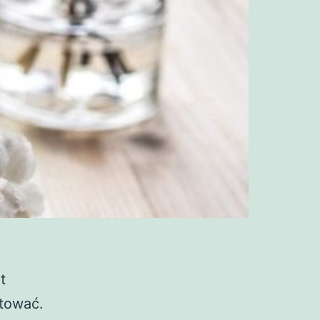
t
stować.