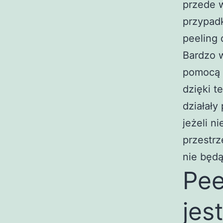
przede 
przypad
peeling 
Bardzo 
pomocą 
dzięki t
działały
jeżeli n
przestrz
nie będą
Pee
jes