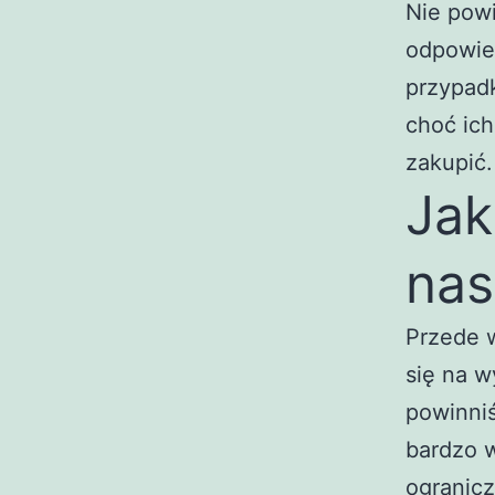
Nie powi
odpowied
przypadk
choć ich
zakupić.
Jak
nas
Przede 
się na 
powinniś
bardzo w
ogranic