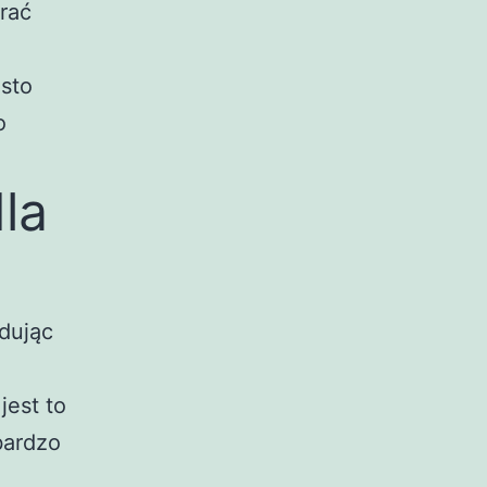
rać
ęsto
o
la
dując
jest to
bardzo