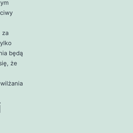
tym
ściwy
 za
ylko
nia będą
ię, że
awilżania
i