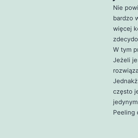
Nie pow
bardzo w
więcej k
zdecydo
W tym p
Jeżeli j
rozwiąza
Jednakże
często j
jedynym
Peeling 