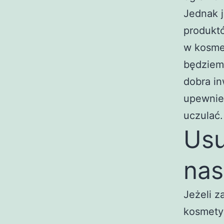
Jednak 
produkt
w kosme
będziemy
dobra i
upewnie
uczulać.
Usu
nas
Jeżeli z
kosmetyk