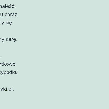
naleźć
du coraz
my się
my cerę.
.
datkowo
rzypadku
yki.pl
.