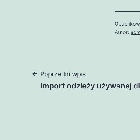
Opubliko
Autor:
adm
Nawigacja
Poprzedni wpis
Import odzieży używanej d
wpisu