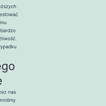
oższych
westować
emu
 bardzo
żliwość
wypadku
ego
e
zez nas
inniśmy