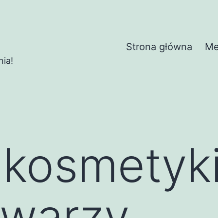
Strona główna
Me
nia!
 kosmetyk
twarzy