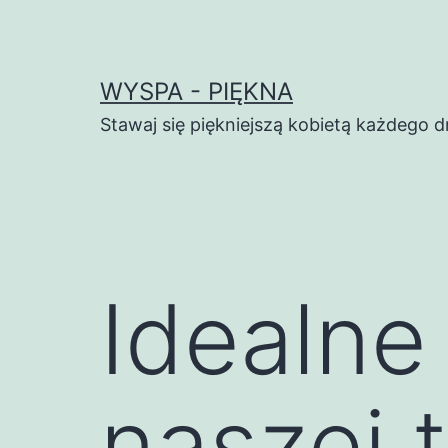
Przejdź
do
treści
WYSPA - PIĘKNA
Stawaj się piękniejszą kobietą każdego d
Idealne
naszej 