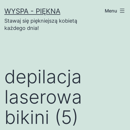
Przejdź
WYSPA - PIĘKNA
Menu
do
Stawaj się piękniejszą kobietą
treści
każdego dnia!
depilacja
laserowa
bikini (5)