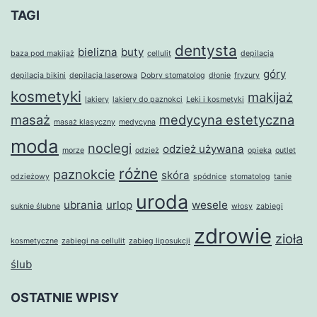
TAGI
dentysta
bielizna
buty
baza pod makijaż
cellulit
depilacja
góry
depilacja bikini
depilacja laserowa
Dobry stomatolog
dłonie
fryzury
kosmetyki
makijaż
lakiery
lakiery do paznokci
Leki i kosmetyki
masaż
medycyna estetyczna
masaż klasyczny
medycyna
moda
noclegi
odzież używana
morze
odzież
opieka
outlet
różne
paznokcie
skóra
odzieżowy
spódnice
stomatolog
tanie
uroda
ubrania
urlop
wesele
suknie ślubne
włosy
zabiegi
zdrowie
zioła
kosmetyczne
zabiegi na cellulit
zabieg liposukcji
ślub
OSTATNIE WPISY