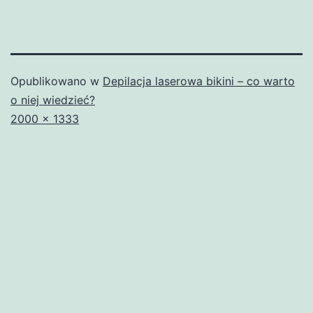
Opublikowano w
Depilacja laserowa bikini – co warto
o niej wiedzieć?
Pełny
2000 × 1333
rozmiar