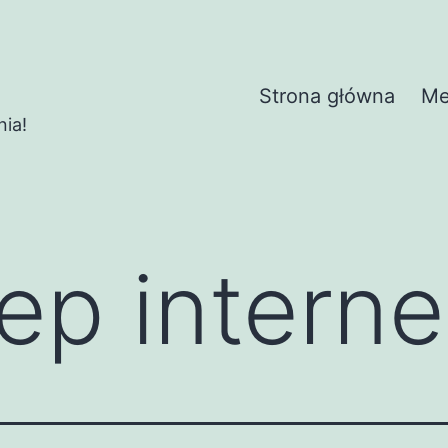
Strona główna
Me
nia!
lep intern