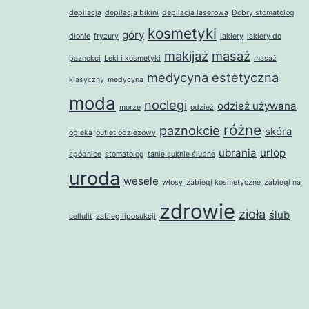
depilacja
depilacja bikini
depilacja laserowa
Dobry stomatolog
kosmetyki
góry
dłonie
fryzury
lakiery
lakiery do
makijaż
masaż
paznokci
Leki i kosmetyki
masaż
medycyna estetyczna
klasyczny
medycyna
moda
noclegi
odzież używana
morze
odzież
różne
paznokcie
skóra
opieka
outlet odzieżowy
ubrania
urlop
spódnice
stomatolog
tanie suknie ślubne
uroda
wesele
włosy
zabiegi kosmetyczne
zabiegi na
zdrowie
zioła
ślub
cellulit
zabieg liposukcji