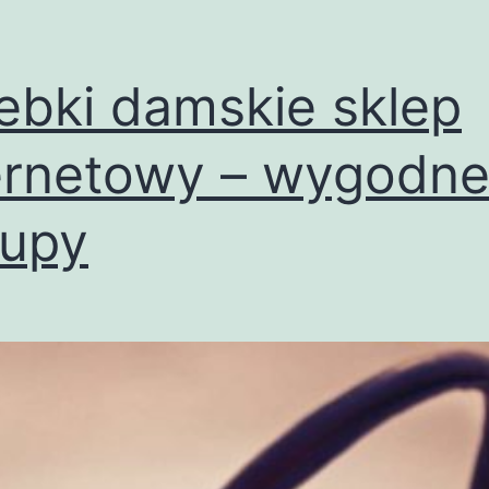
ebki damskie sklep
ernetowy – wygodn
upy