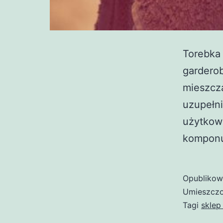
Torebka 
garderob
mieszczą
uzupełni
użytkown
komponuj
Opubliko
Umieszczo
Tagi
sklep