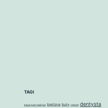
TAGI
dentysta
bielizna
buty
baza pod makijaż
cellulit