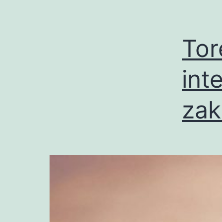
Tor
int
zak