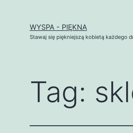
Przejdź
do
treści
WYSPA - PIĘKNA
Stawaj się piękniejszą kobietą każdego d
Tag:
sk