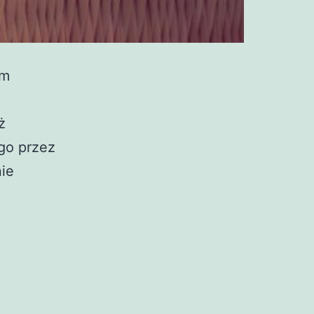
em
ż
ego przez
nie