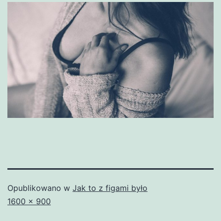
Opublikowano w
Jak to z figami było
Pełny
1600 × 900
rozmiar