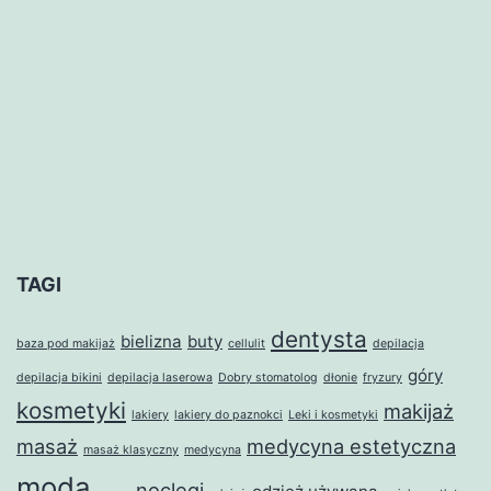
TAGI
dentysta
bielizna
buty
baza pod makijaż
cellulit
depilacja
góry
depilacja bikini
depilacja laserowa
Dobry stomatolog
dłonie
fryzury
kosmetyki
makijaż
lakiery
lakiery do paznokci
Leki i kosmetyki
masaż
medycyna estetyczna
masaż klasyczny
medycyna
moda
noclegi