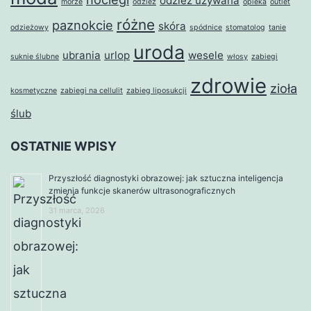
odzież używana
morze
odzież
opieka
outlet
różne
paznokcie
skóra
odzieżowy
spódnice
stomatolog
tanie
uroda
ubrania
urlop
wesele
suknie ślubne
włosy
zabiegi
zdrowie
zioła
kosmetyczne
zabiegi na cellulit
zabieg liposukcji
ślub
OSTATNIE WPISY
Przyszłość diagnostyki obrazowej: jak sztuczna inteligencja
zmienia funkcje skanerów ultrasonograficznych
31 marca, 2026