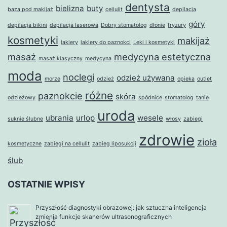
dentysta
bielizna
buty
baza pod makijaż
cellulit
depilacja
góry
depilacja bikini
depilacja laserowa
Dobry stomatolog
dłonie
fryzury
kosmetyki
makijaż
lakiery
lakiery do paznokci
Leki i kosmetyki
masaż
medycyna estetyczna
masaż klasyczny
medycyna
moda
noclegi
odzież używana
morze
odzież
opieka
outlet
różne
paznokcie
skóra
odzieżowy
spódnice
stomatolog
tanie
uroda
ubrania
urlop
wesele
suknie ślubne
włosy
zabiegi
zdrowie
zioła
kosmetyczne
zabiegi na cellulit
zabieg liposukcji
ślub
OSTATNIE WPISY
Przyszłość diagnostyki obrazowej: jak sztuczna inteligencja
zmienia funkcje skanerów ultrasonograficznych