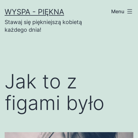
Przejdź
WYSPA - PIĘKNA
Menu
do
Stawaj się piękniejszą kobietą
treści
każdego dnia!
Jak to z
figami było