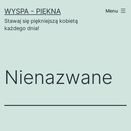
Przejdź
WYSPA - PIĘKNA
Menu
do
Stawaj się piękniejszą kobietą
treści
każdego dnia!
Nienazwane