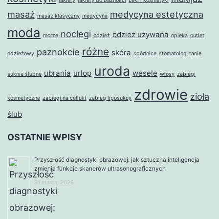
lakiery
lakiery do paznokci
Leki i kosmetyki
masaż
medycyna estetyczna
masaż klasyczny
medycyna
moda
noclegi
odzież używana
morze
odzież
opieka
outlet
różne
paznokcie
skóra
odzieżowy
spódnice
stomatolog
tanie
uroda
ubrania
urlop
wesele
suknie ślubne
włosy
zabiegi
zdrowie
zioła
kosmetyczne
zabiegi na cellulit
zabieg liposukcji
ślub
OSTATNIE WPISY
Przyszłość diagnostyki obrazowej: jak sztuczna inteligencja
zmienia funkcje skanerów ultrasonograficznych
31 marca, 2026