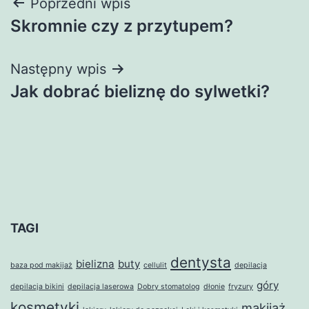
Nawigacja
Poprzedni wpis
Skromnie czy z przytupem?
wpisu
Następny wpis
Jak dobrać bieliznę do sylwetki?
TAGI
dentysta
bielizna
buty
baza pod makijaż
cellulit
depilacja
góry
depilacja bikini
depilacja laserowa
Dobry stomatolog
dłonie
fryzury
kosmetyki
makijaż