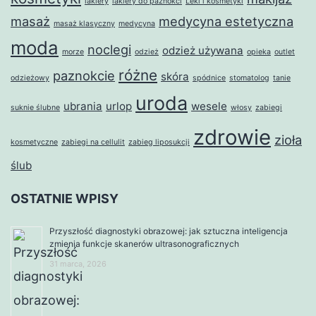
lakiery
lakiery do paznokci
Leki i kosmetyki
masaż
medycyna estetyczna
masaż klasyczny
medycyna
moda
noclegi
odzież używana
morze
odzież
opieka
outlet
różne
paznokcie
skóra
odzieżowy
spódnice
stomatolog
tanie
uroda
ubrania
urlop
wesele
suknie ślubne
włosy
zabiegi
zdrowie
zioła
kosmetyczne
zabiegi na cellulit
zabieg liposukcji
ślub
OSTATNIE WPISY
Przyszłość diagnostyki obrazowej: jak sztuczna inteligencja
zmienia funkcje skanerów ultrasonograficznych
31 marca, 2026