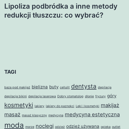
Lipoliza podbródka a inne metody
redukcji tłuszczu: co wybrać?
TAGI
dentysta
bielizna
buty
baza pod makijaż
cellulit
depilacja
góry
depilacja bikini
depilacja laserowa
Dobry stomatolog
dłonie
fryzury
kosmetyki
makijaż
lakiery
lakiery do paznokci
Leki i kosmetyki
masaż
medycyna estetyczna
masaż klasyczny
medycyna
moda
noclegi
odzież używana
morze
odzież
opieka
outlet