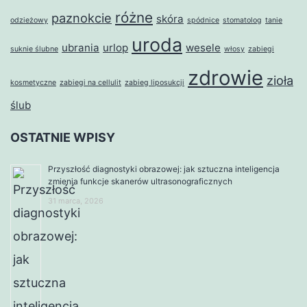
różne
paznokcie
skóra
odzieżowy
spódnice
stomatolog
tanie
uroda
ubrania
urlop
wesele
suknie ślubne
włosy
zabiegi
zdrowie
zioła
kosmetyczne
zabiegi na cellulit
zabieg liposukcji
ślub
OSTATNIE WPISY
Przyszłość diagnostyki obrazowej: jak sztuczna inteligencja
zmienia funkcje skanerów ultrasonograficznych
31 marca, 2026