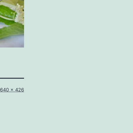
Pełny
640 × 426
rozmiar