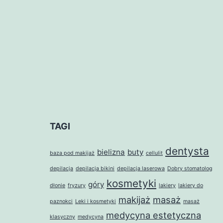
TAGI
dentysta
bielizna
buty
baza pod makijaż
cellulit
depilacja
depilacja bikini
depilacja laserowa
Dobry stomatolog
kosmetyki
góry
dłonie
fryzury
lakiery
lakiery do
makijaż
masaż
paznokci
Leki i kosmetyki
masaż
medycyna estetyczna
klasyczny
medycyna