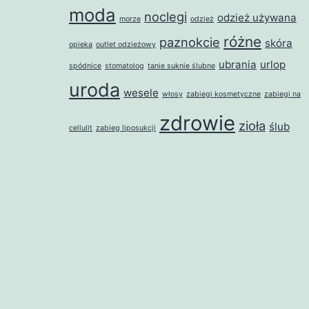
moda
noclegi
odzież używana
morze
odzież
różne
paznokcie
skóra
opieka
outlet odzieżowy
ubrania
urlop
spódnice
stomatolog
tanie suknie ślubne
uroda
wesele
włosy
zabiegi kosmetyczne
zabiegi na
zdrowie
zioła
ślub
cellulit
zabieg liposukcji