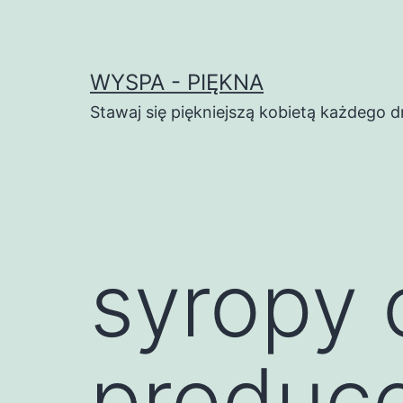
Przejdź
do
treści
WYSPA - PIĘKNA
Stawaj się piękniejszą kobietą każdego d
syropy
produc