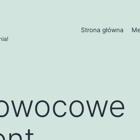
Strona główna
Me
nia!
 owocowe
ent