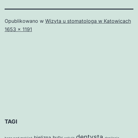
Opublikowano w
Wizyta u stomatologa w Katowicach
Pełny
1653 × 1191
rozmiar
TAGI
dentysta
bielizna
buty