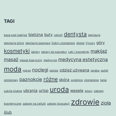
TAGI
dentysta
bielizna
buty
baza pod makijaż
cellulit
depilacja
góry
depilacja bikini
depilacja laserowa
Dobry stomatolog
dłonie
fryzury
kosmetyki
makijaż
lakiery
lakiery do paznokci
Leki i kosmetyki
masaż
medycyna estetyczna
masaż klasyczny
medycyna
moda
noclegi
odzież używana
morze
odzież
opieka
outlet
różne
paznokcie
skóra
odzieżowy
spódnice
stomatolog
tanie
uroda
ubrania
urlop
wesele
suknie ślubne
włosy
zabiegi
zdrowie
zioła
kosmetyczne
zabiegi na cellulit
zabieg liposukcji
ślub